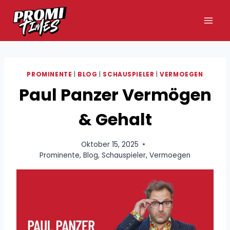
Zum
Inhalt
springen
PROMINENTE
|
BLOG
|
SCHAUSPIELER
|
VERMOEGEN
Paul Panzer Vermögen
& Gehalt
Oktober 15, 2025
Prominente
,
Blog
,
Schauspieler
,
Vermoegen