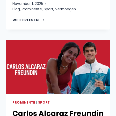
November 1, 2025
Blog
,
Prominente
,
Sport
,
Vermoegen
NICO
WEITERLESEN
HÜLKENBERG
VERMÖGEN
&
GEHALT
PROMINENTE
|
SPORT
Carlos Alcaraz Freundin