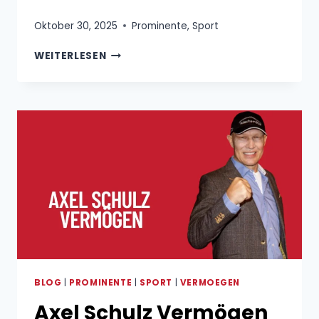
Oktober 30, 2025
Prominente
,
Sport
CARLOS
WEITERLESEN
ALCARAZ
FREUNDIN
BLOG
|
PROMINENTE
|
SPORT
|
VERMOEGEN
Axel Schulz Vermögen