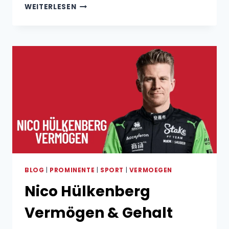
JULIAN
WEITERLESEN
ZIETLOW
ELTERN
BLOG
|
PROMINENTE
|
SPORT
|
VERMOEGEN
Nico Hülkenberg
Vermögen & Gehalt