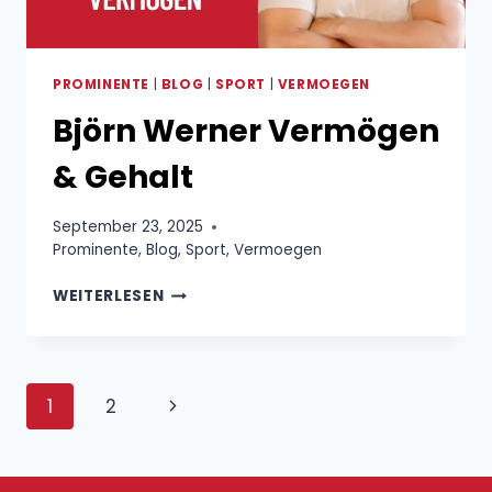
PROMINENTE
|
BLOG
|
SPORT
|
VERMOEGEN
Björn Werner Vermögen
& Gehalt
September 23, 2025
Prominente
,
Blog
,
Sport
,
Vermoegen
BJÖRN
WEITERLESEN
WERNER
VERMÖGEN
&
GEHALT
Seitennavigation
Nächste
1
2
Seite