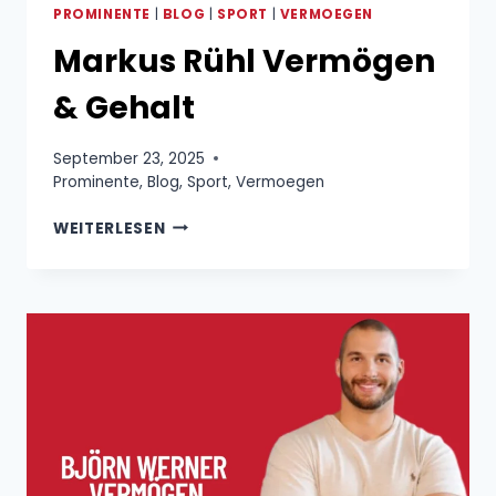
PROMINENTE
|
BLOG
|
SPORT
|
VERMOEGEN
Markus Rühl Vermögen
& Gehalt
September 23, 2025
Prominente
,
Blog
,
Sport
,
Vermoegen
MARKUS
WEITERLESEN
RÜHL
VERMÖGEN
&
GEHALT