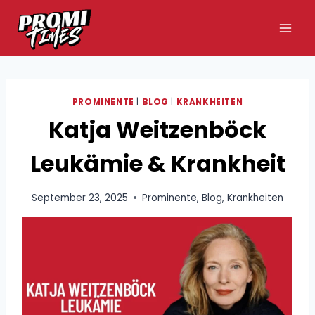
Zum
Inhalt
springen
PROMINENTE
|
BLOG
|
KRANKHEITEN
Katja Weitzenböck
Leukämie & Krankheit
September 23, 2025
Prominente
,
Blog
,
Krankheiten