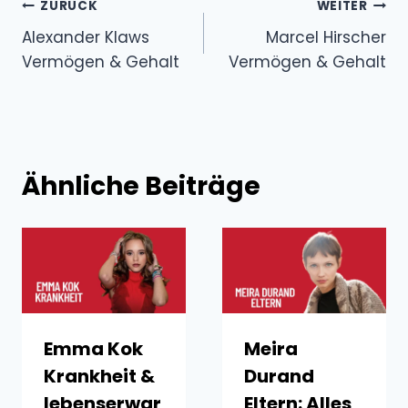
Beitragsnavigation
ZURÜCK
WEITER
Alexander Klaws
Marcel Hirscher
Vermögen & Gehalt
Vermögen & Gehalt
Ähnliche Beiträge
Emma Kok
Meira
Krankheit &
Durand
lebenserwar
Eltern: Alles