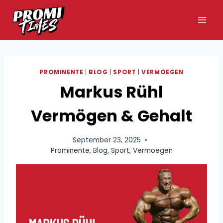
Zum
Inhalt
springen
PROMINENTE
|
BLOG
|
SPORT
|
VERMOEGEN
Markus Rühl
Vermögen & Gehalt
September 23, 2025
Prominente
,
Blog
,
Sport
,
Vermoegen