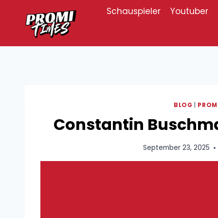
Zum
Schauspieler
Youtuber
Inhalt
springen
BLOG
|
PROM
Constantin Buschm
September 23, 2025