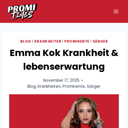
Zum
Inhalt
springen
BLOG
|
KRANKHEITEN
|
PROMINENTE
|
SÄNGER
Emma Kok Krankheit &
lebenserwartung
November 17, 2025
Blog
,
Krankheiten
,
Prominente
,
Sänger