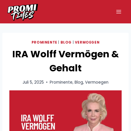
Zum
Inhalt
springen
PROMINENTE
|
BLOG
|
VERMOEGEN
IRA Wolff Vermögen &
Gehalt
Juli 5, 2025
Prominente
,
Blog
,
Vermoegen