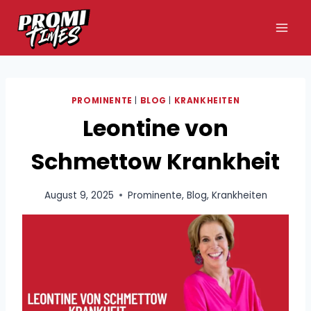
Zum
Inhalt
springen
PROMINENTE
|
BLOG
|
KRANKHEITEN
Leontine von
Schmettow Krankheit
August 9, 2025
Prominente
,
Blog
,
Krankheiten