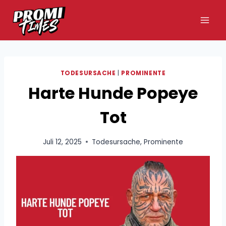
Zum
Inhalt
springen
TODESURSACHE
|
PROMINENTE
Harte Hunde Popeye
Tot
Juli 12, 2025
Todesursache
,
Prominente