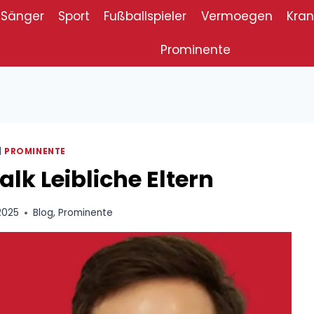
Sänger
Sport
Fußballspieler
Vermoegen
Kran
Prominente
|
PROMINENTE
alk Leibliche Eltern
2025
Blog
,
Prominente