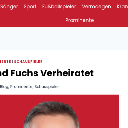
Sänger
Sport
Fußballspieler
Vermoegen
Kran
Prominente
NENTE
|
SCHAUSPIELER
d Fuchs Verheiratet
Blog
,
Prominente
,
Schauspieler