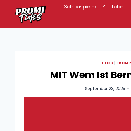
Zum
Schauspieler
Youtuber
Inhalt
springen
BLOG
|
PROMI
MIT Wem Ist Bern
September 23, 2025