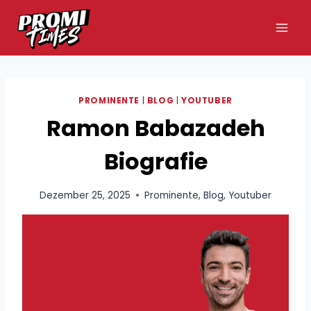
Zum
Inhalt
springen
PROMINENTE
|
BLOG
|
YOUTUBER
Ramon Babazadeh
Biografie
Dezember 25, 2025
Prominente
,
Blog
,
Youtuber