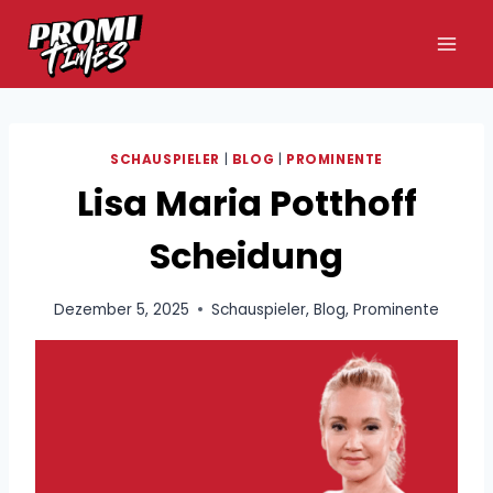
Zum
Inhalt
springen
SCHAUSPIELER
|
BLOG
|
PROMINENTE
Lisa Maria Potthoff
Scheidung
Dezember 5, 2025
Schauspieler
,
Blog
,
Prominente