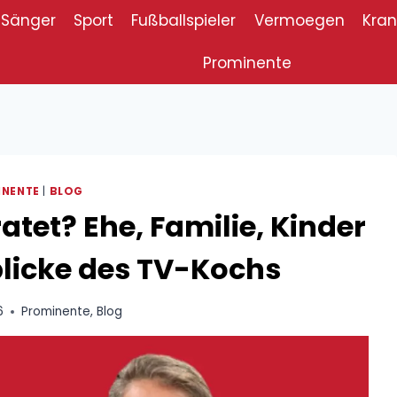
Sänger
Sport
Fußballspieler
Vermoegen
Kran
Prominente
INENTE
|
BLOG
atet? Ehe, Familie, Kinder
blicke des TV-Kochs
6
Prominente
,
Blog