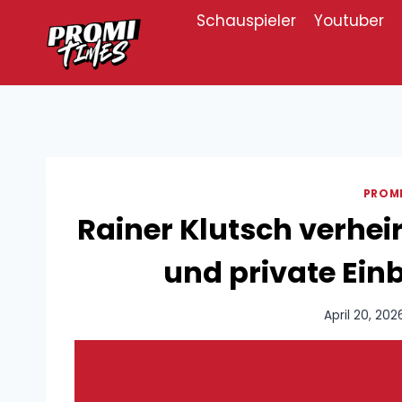
Zum
Schauspieler
Youtuber
Inhalt
springen
PROM
Rainer Klutsch verheir
und private Ein
April 20, 202