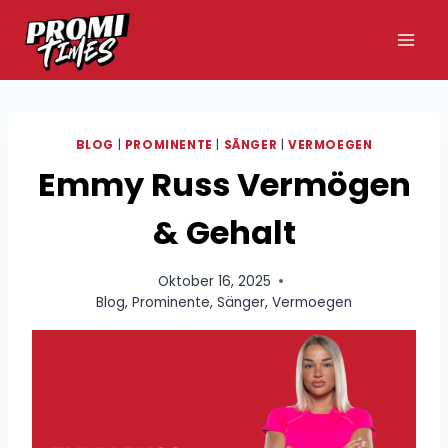
Zum
Inhalt
springen
BLOG
|
PROMINENTE
|
SÄNGER
|
VERMOEGEN
Emmy Russ Vermögen
& Gehalt
Oktober 16, 2025
Blog
,
Prominente
,
Sänger
,
Vermoegen