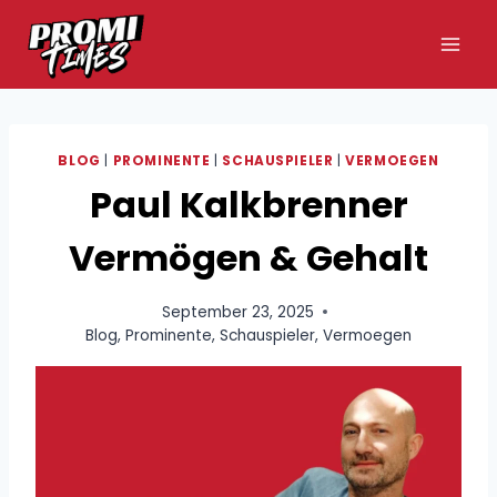
Zum
Inhalt
springen
BLOG
|
PROMINENTE
|
SCHAUSPIELER
|
VERMOEGEN
Paul Kalkbrenner
Vermögen & Gehalt
September 23, 2025
Blog
,
Prominente
,
Schauspieler
,
Vermoegen