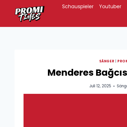
Zum
Schauspieler
Youtuber
Inhalt
springen
SÄNGER
|
PRO
Menderes Bağcıs
Juli 12, 2025
Säng