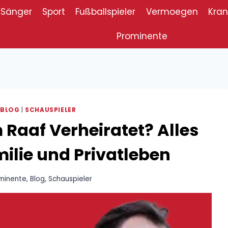
Sänger
Sport
Fußballspieler
Vermoegen
Kran
Prominente
|
BLOG
|
SCHAUSPIELER
Raaf Verheiratet? Alles
milie und Privatleben
minente
,
Blog
,
Schauspieler