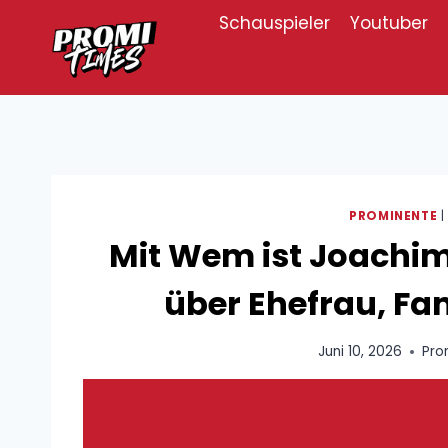
Zum
Schauspieler
Youtuber
Inhalt
springen
PROMINENTE
Mit Wem ist Joachim 
über Ehefrau, Fa
Juni 10, 2026
Pro