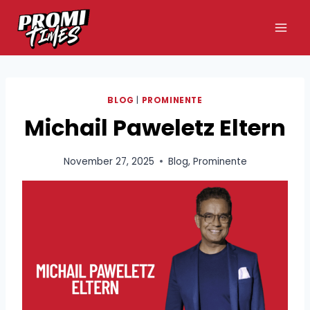
Zum
Inhalt
springen
BLOG
|
PROMINENTE
Michail Paweletz Eltern
November 27, 2025
Blog
,
Prominente