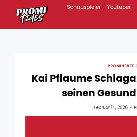
Zum
Schauspieler
Youtuber
Inhalt
springen
PROMINENTE
Kai Pflaume Schlagan
seinen Gesund
Februar 14, 2026
P