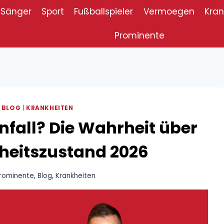
Sänger
Sport
Fußballspieler
Vermoegen
Kran
Prominente
|
BLOG
|
KRANKHEITEN
fall? Die Wahrheit über
heitszustand 2026
rominente
,
Blog
,
Krankheiten