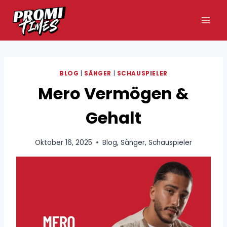
Zum
Inhalt
springen
BLOG
|
SÄNGER
|
SCHAUSPIELER
Mero Vermögen &
Gehalt
Oktober 16, 2025
Blog
,
Sänger
,
Schauspieler