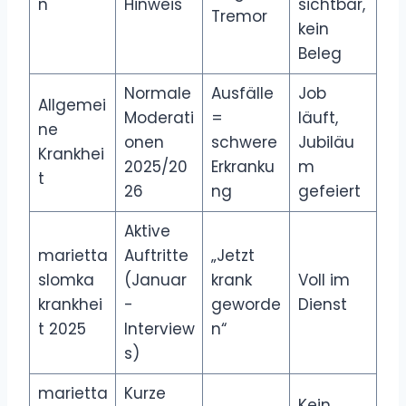
n
Hinweis
sichtbar,
Tremor
kein
Beleg
Normale
Ausfälle
Job
Allgemei
Moderati
=
läuft,
ne
onen
schwere
Jubiläu
Krankhei
2025/20
Erkranku
m
t
26
ng
gefeiert
Aktive
marietta
Auftritte
„Jetzt
slomka
(Januar
krank
Voll im
krankhei
-
geworde
Dienst
t 2025
Interview
n“
s)
marietta
Kurze
Kein