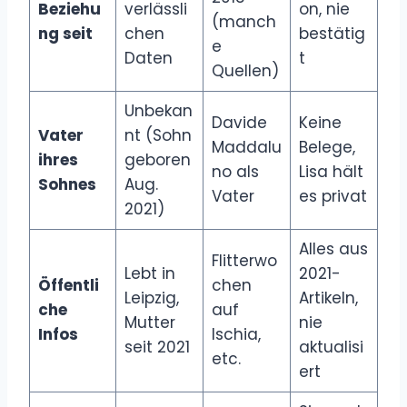
Beziehu
verlässli
on, nie
(manch
ng seit
chen
bestätig
e
Daten
t
Quellen)
Unbekan
Davide
Keine
Vater
nt (Sohn
Maddalu
Belege,
ihres
geboren
no als
Lisa hält
Sohnes
Aug.
Vater
es privat
2021)
Alles aus
Flitterwo
Lebt in
2021-
Öffentli
chen
Leipzig,
Artikeln,
che
auf
Mutter
nie
Infos
Ischia,
seit 2021
aktualisi
etc.
ert