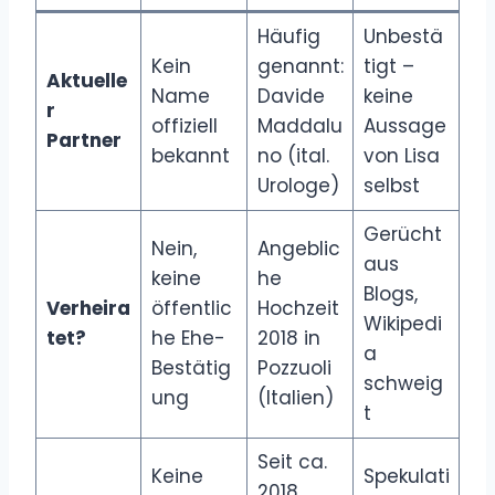
Häufig
Unbestä
Kein
genannt:
tigt –
Aktuelle
Name
Davide
keine
r
offiziell
Maddalu
Aussage
Partner
bekannt
no (ital.
von Lisa
Urologe)
selbst
Gerücht
Nein,
Angeblic
aus
keine
he
Blogs,
Verheira
öffentlic
Hochzeit
Wikipedi
tet?
he Ehe-
2018 in
a
Bestätig
Pozzuoli
schweig
ung
(Italien)
t
Seit ca.
Keine
Spekulati
2018