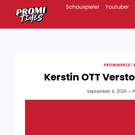
Zum
Schauspieler
Youtuber
Inhalt
springen
PROMINENTE
|
Kerstin OTT Verst
September 4, 2025