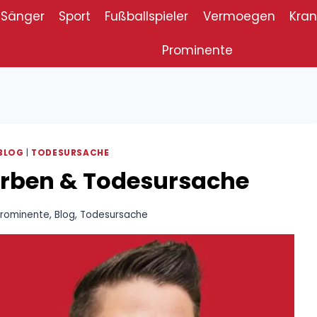
Sänger
Sport
Fußballspieler
Vermoegen
Kran
Prominente
BLOG
|
TODESURSACHE
orben & Todesursache
Prominente
,
Blog
,
Todesursache