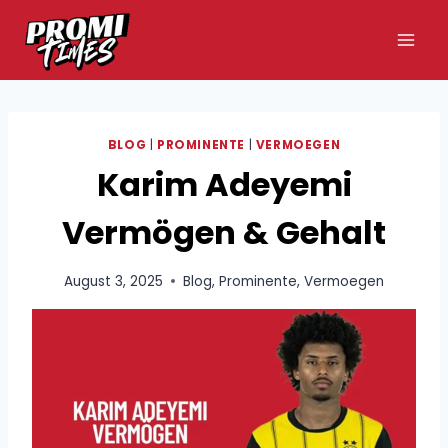
Zum
Inhalt
springen
BLOG
|
PROMINENTE
|
VERMOEGEN
Karim Adeyemi
Vermögen & Gehalt
August 3, 2025
Blog
,
Prominente
,
Vermoegen