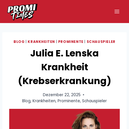
Zum
Inhalt
springen
BLOG
|
KRANKHEITEN
|
PROMINENTE
|
SCHAUSPIELER
Julia E. Lenska
Krankheit
(Krebserkrankung)
Dezember 22, 2025
Blog
,
Krankheiten
,
Prominente
,
Schauspieler