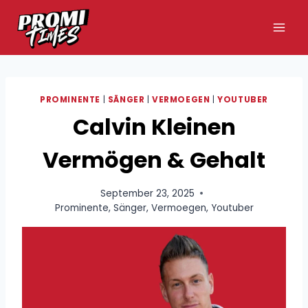
Zum
Inhalt
springen
PROMINENTE
|
SÄNGER
|
VERMOEGEN
|
YOUTUBER
Calvin Kleinen
Vermögen & Gehalt
September 23, 2025
Prominente
,
Sänger
,
Vermoegen
,
Youtuber