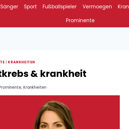
Sänger
Sport
Fußballspieler
Vermoegen
Kran
Prominente
TE
|
KRANKHEITEN
tkrebs & krankheit
Prominente
,
Krankheiten