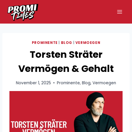
Zum
Inhalt
springen
PROMINENTE
|
BLOG
|
VERMOEGEN
Torsten Sträter
Vermögen & Gehalt
November 1, 2025
Prominente
,
Blog
,
Vermoegen