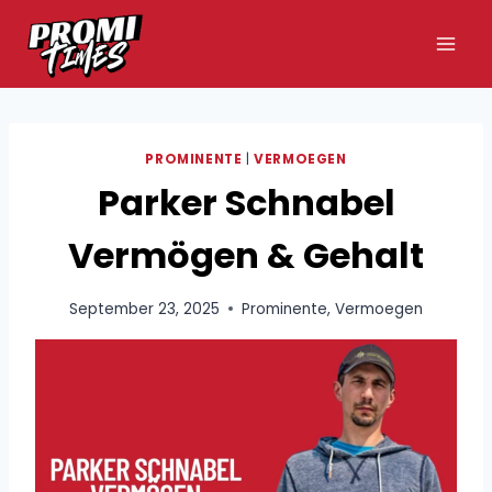
Zum
Inhalt
springen
PROMINENTE
|
VERMOEGEN
Parker Schnabel
Vermögen & Gehalt
September 23, 2025
Prominente
,
Vermoegen