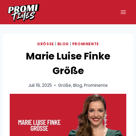
Zum
Inhalt
springen
GRÖSSE
|
BLOG
|
PROMINENTE
Marie Luise Finke
Größe
Juli 19, 2025
Größe
,
Blog
,
Prominente