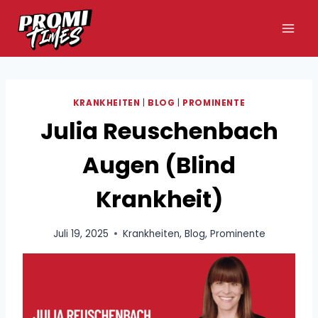
Zum
Inhalt
springen
KRANKHEITEN
|
BLOG
|
PROMINENTE
Julia Reuschenbach
Augen (Blind
Krankheit)
Juli 19, 2025
Krankheiten
,
Blog
,
Prominente