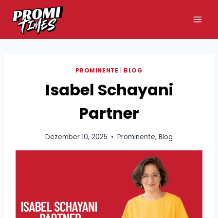
Zum
Inhalt
springen
PROMINENTE
|
BLOG
Isabel Schayani
Partner
Dezember 10, 2025
Prominente
,
Blog