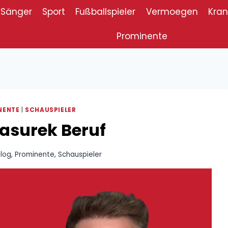
Sänger
Sport
Fußballspieler
Vermoegen
Kran
Prominente
NENTE
|
SCHAUSPIELER
asurek Beruf
Blog
,
Prominente
,
Schauspieler