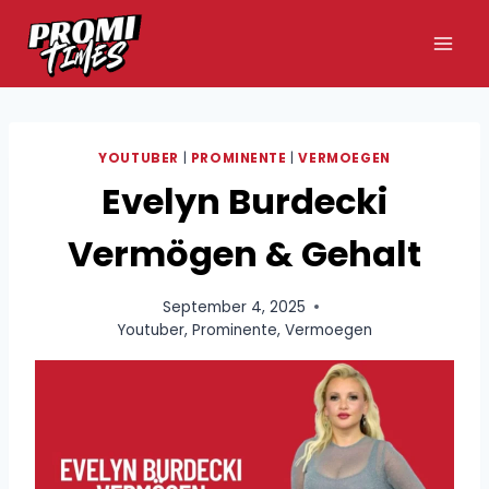
Zum
Inhalt
springen
YOUTUBER
|
PROMINENTE
|
VERMOEGEN
Evelyn Burdecki
Vermögen & Gehalt
September 4, 2025
Youtuber
,
Prominente
,
Vermoegen