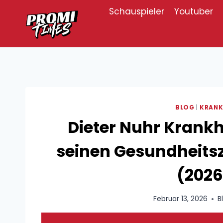
Zum
Schauspieler
Youtuber
Inhalt
springen
BLOG
|
KRANK
Dieter Nuhr Krankhe
seinen Gesundheits
(2026
Februar 13, 2026
B