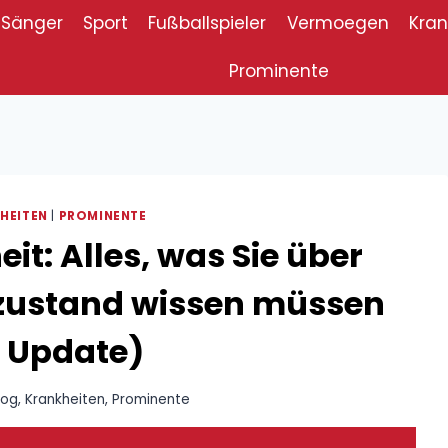
Sänger
Sport
Fußballspieler
Vermoegen
Kran
Prominente
HEITEN
|
PROMINENTE
it: Alles, was Sie über
zustand wissen müssen
 Update)
log
,
Krankheiten
,
Prominente