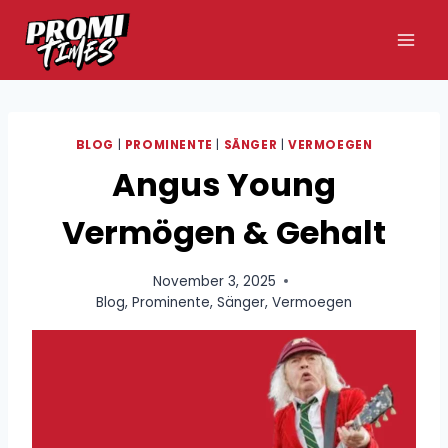
Zum
Inhalt
springen
BLOG
|
PROMINENTE
|
SÄNGER
|
VERMOEGEN
Angus Young
Vermögen & Gehalt
November 3, 2025
Blog
,
Prominente
,
Sänger
,
Vermoegen